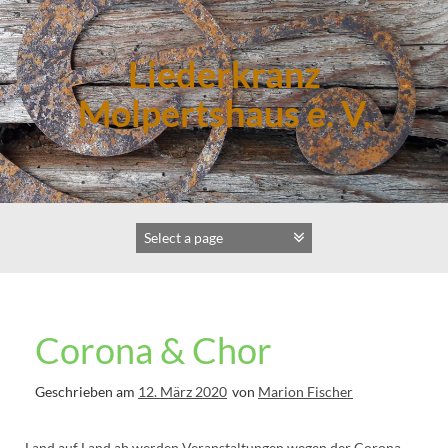
Zum
Inhalt
springen
Liederkranz
Molpertshaus e. V.
Corona & Chor
Geschrieben am
12. März 2020
von
Marion Fischer
Land auf Land ab werden Veranstaltungen wegen der Corona-