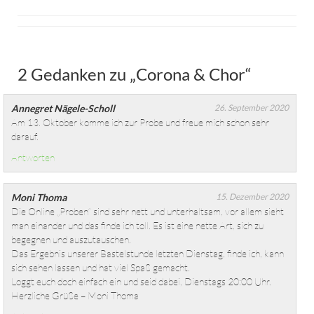
2 Gedanken zu „
Corona & Chor
“
Annegret Nägele-Scholl
26. September 2020
Am 13. Oktober komme ich zur Probe und freue mich schon sehr
darauf.
Antworten
Moni Thoma
15. Dezember 2020
Die Online „Proben“ sind sehr nett und unterhaltsam, vor allem sieht
man einander und das finde ich toll. Es ist eine nette Art, sich zu
begegnen und auszutauschen.
Das Ergebnis unserer Bastelstunde letzten Dienstag, finde ich, kann
sich sehen lassen und hat viel Spaß gemacht.
Loggt euch doch einfach ein und seid dabei, Dienstags 20:00 Uhr.
Herzliche Grüße – Moni Thoma