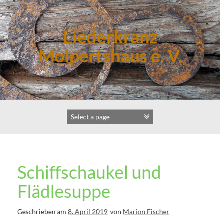
Zum
Inhalt
springen
Liederkranz
Molpertshaus e. V.
Schiffschaukel und
Flädlesuppe
Geschrieben am
8. April 2019
von
Marion Fischer