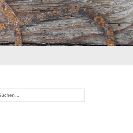
chen
h: