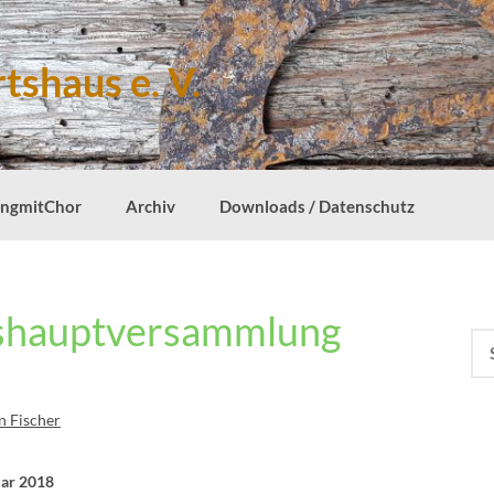
tshaus e. V.
ingmitChor
Archiv
Downloads / Datenschutz
eshauptversammlung
Su
nac
n Fischer
uar 2018