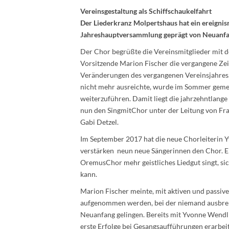
Vereinsgestaltung als Schiffschaukelfahrt
Der Liederkranz Molpertshaus hat ein ereignis
Jahreshauptversammlung geprägt von
Neuanfa
Der Chor begrüßte die Vereinsmitglieder mit dem 
Vorsitzende Marion Fischer die vergangene Zeit
Veränderungen des vergangenen Vereinsjahres
nicht mehr ausreichte, wurde im Sommer gemei
weiterzuführen. Damit liegt die jahrzehntlange 
nun den SingmitChor unter der Leitung von F
Gabi Detzel.
Im September 2017 hat die neue Chorleiterin Y
verstärken neun neue Sängerinnen den Chor. E
OremusChor mehr geistliches Liedgut singt, sic
kann.
Marion Fischer meinte, mit aktiven und passiv
aufgenommen werden, bei der niemand ausbrems
Neuanfang gelingen. Bereits mit Yvonne Wendl
erste Erfolge bei Gesangsaufführungen erarbeitet