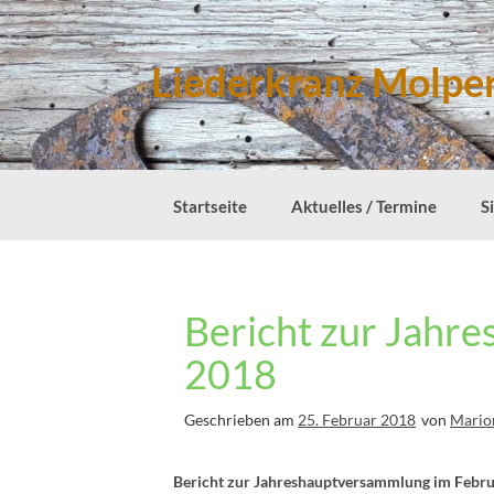
Zum
Inhalt
springen
Liederkranz Molper
Startseite
Aktuelles / Termine
S
Bericht zur Jahr
2018
Geschrieben am
25. Februar 2018
von
Mario
Bericht zur Jahreshauptversammlung im Febr