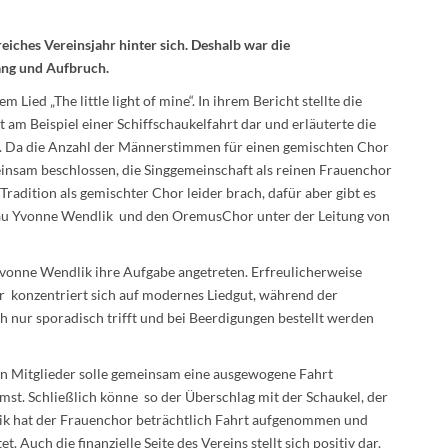
reiches Vereinsjahr
hinter sich. Deshalb war die
ng und Aufbruch.
Lied „The little light of mine“. In ihrem Bericht stellte die
 am Beispiel einer Schiffschaukelfahrt dar und erläuterte die
. Da die Anzahl der Männerstimmen für einen gemischten Chor
nsam beschlossen, die Singgemeinschaft als reinen Frauenchor
Tradition als gemischter Chor leider brach, dafür aber gibt es
rau Yvonne Wendlik und den OremusChor unter der Leitung von
vonne Wendlik ihre Aufgabe angetreten. Erfreulicherweise
r konzentriert sich auf modernes Liedgut, während der
h nur sporadisch trifft und bei Beerdigungen bestellt werden
en Mitglieder solle gemeinsam eine ausgewogene Fahrt
t. Schließlich könne so der Überschlag mit der Schaukel, der
ik hat der Frauenchor beträchtlich Fahrt aufgenommen und
. Auch die finanzielle Seite des Vereins stellt sich positiv dar.