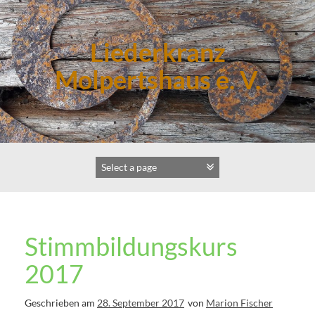
Zum
Inhalt
springen
Liederkranz
Molpertshaus e. V.
Stimmbildungskurs
2017
Geschrieben am
28. September 2017
von
Marion Fischer